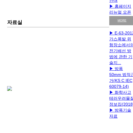
안내
▶ 홈페이지
리뉴얼 오픈
!!!!
MORE
자료실
▶ E-63-201
가스폭발 위
험장소에서
전기배선 방
법에 관한 기
술지...
▶ 방폭
50mm 법적
거(KS C IEC
60079-14)
▶ 화학사고
테러우려물
정보집(2018
▶ 방폭기술
자료