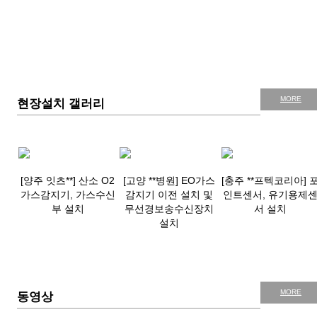
MORE
현장설치 갤러리
[양주 잇츠**] 산소 O2
[고양 **병원] EO가스
[충주 **프텍코리아] 
가스감지기, 가스수신
감지기 이전 설치 및
인트센서, 유기용제
부 설치
무선경보송수신장치
서 설치
설치
MORE
동영상